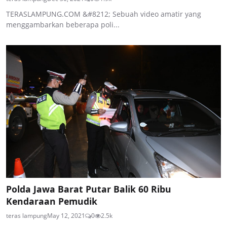
TERASLAMPUNG.COM &#8212; Sebuah video amatir yang
menggambarkan beberapa poli...
Polda Jawa Barat Putar Balik 60 Ribu
Kendaraan Pemudik
teras lampung
May 12, 2021
0
2.5k