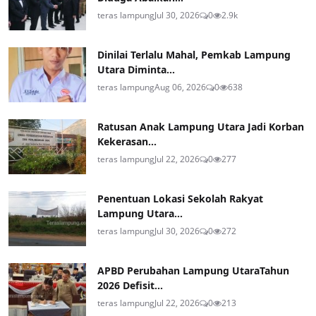
teras lampung
Jul 30, 2026
0
2.9k
Dinilai Terlalu Mahal, Pemkab Lampung
Utara Diminta...
teras lampung
Aug 06, 2026
0
638
Ratusan Anak Lampung Utara Jadi Korban
Kekerasan...
teras lampung
Jul 22, 2026
0
277
Penentuan Lokasi Sekolah Rakyat
Lampung Utara...
teras lampung
Jul 30, 2026
0
272
APBD Perubahan Lampung UtaraTahun
2026 Defisit...
teras lampung
Jul 22, 2026
0
213