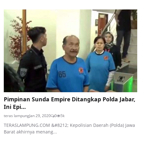
Pimpinan Sunda Empire Ditangkap Polda Jabar,
Ini Epi...
teras lampung
Jan 29, 2020
0
5k
TERASLAMPUNG.COM &#8212; Kepolisian Daerah (Polda) Jawa
Barat akhirnya menang...