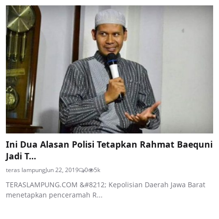
Ini Dua Alasan Polisi Tetapkan Rahmat Baequni
Jadi T...
teras lampung
Jun 22, 2019
0
5k
TERASLAMPUNG.COM &#8212; Kepolisian Daerah Jawa Barat
menetapkan penceramah R...