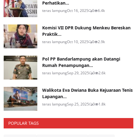
Perhatikan...
teras lampung
Oct 16, 2025
0
6.4k
Komisi VII DPR Dukung Menkeu Bereskan
Praktik...
teras lampung
Oct 10, 2025
0
2.9k
Pol PP Bandarlampung akan Datangi
Rumah Penampungan...
teras lampung
Sep 29, 2025
0
2.6k
Walikota Eva Dwiana Buka Kejuaraan Tenis
Lapangan...
teras lampung
Sep 25, 2025
0
1.8k
POPULAR TAGS