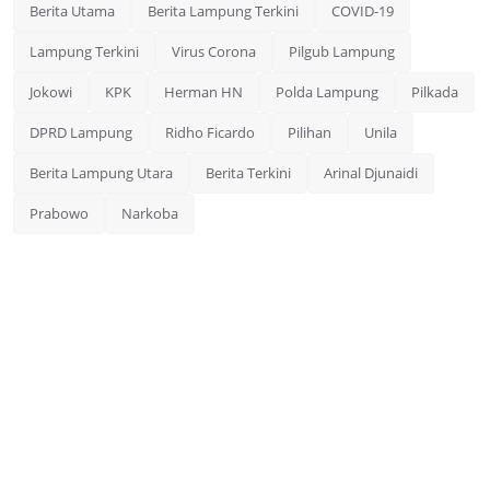
Berita Utama
Berita Lampung Terkini
COVID-19
Lampung Terkini
Virus Corona
Pilgub Lampung
Jokowi
KPK
Herman HN
Polda Lampung
Pilkada
DPRD Lampung
Ridho Ficardo
Pilihan
Unila
Berita Lampung Utara
Berita Terkini
Arinal Djunaidi
Prabowo
Narkoba