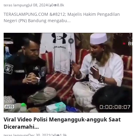
teras lampung
Jul 08, 2024
0
8.8k
TERASLAMPUNG.COM &#8212; Majelis Hakim Pengadilan
Negeri (PN) Bandung mengabu...
Viral Video Polisi Mengangguk-angguk Saat
Diceramahi...
teras lampung
Dec 30, 2021
0
1.9k