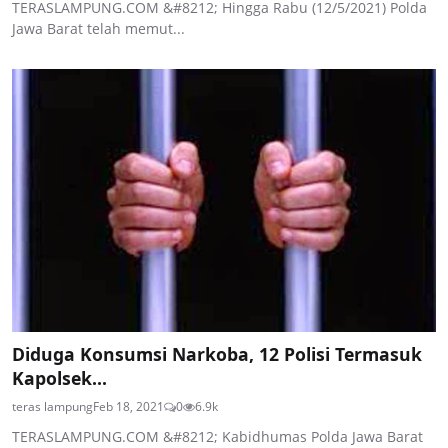
TERASLAMPUNG.COM &#8212; Hingga Rabu (12/5/2021) Polda
Jawa Barat telah memut...
Diduga Konsumsi Narkoba, 12 Polisi Termasuk
Kapolsek...
teras lampung
Feb 18, 2021
0
6.9k
TERASLAMPUNG.COM &#8212; Kabidhumas Polda Jawa Barat