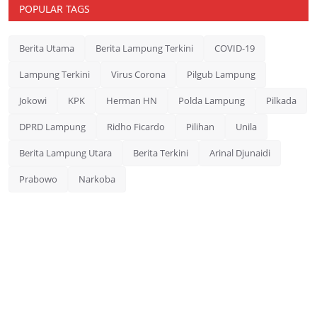
POPULAR TAGS
Berita Utama
Berita Lampung Terkini
COVID-19
Lampung Terkini
Virus Corona
Pilgub Lampung
Jokowi
KPK
Herman HN
Polda Lampung
Pilkada
DPRD Lampung
Ridho Ficardo
Pilihan
Unila
Berita Lampung Utara
Berita Terkini
Arinal Djunaidi
Prabowo
Narkoba