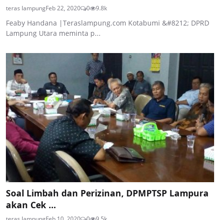
teras lampung
Feb 22, 2020
0
9.8k
Feaby Handana |Teraslampung.com Kotabumi &#8212; DPRD
Lampung Utara meminta p...
Soal Limbah dan Perizinan, DPMPTSP Lampura
akan Cek ...
teras lampung
Feb 10, 2020
0
9.5k