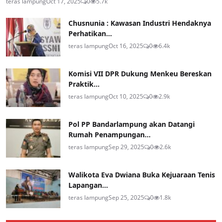
teras lampung
Oct 17, 2025
0
5.7k
Chusnunia : Kawasan Industri Hendaknya
Perhatikan...
teras lampung
Oct 16, 2025
0
6.4k
Komisi VII DPR Dukung Menkeu Bereskan
Praktik...
teras lampung
Oct 10, 2025
0
2.9k
Pol PP Bandarlampung akan Datangi
Rumah Penampungan...
teras lampung
Sep 29, 2025
0
2.6k
Walikota Eva Dwiana Buka Kejuaraan Tenis
Lapangan...
teras lampung
Sep 25, 2025
0
1.8k