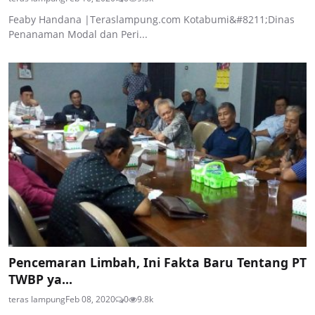
Feaby Handana |Teraslampung.com Kotabumi&#8211;Dinas
Penanaman Modal dan Peri...
Pencemaran Limbah, Ini Fakta Baru Tentang PT
TWBP ya...
teras lampung
Feb 08, 2020
0
9.8k