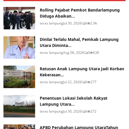
Rolling Pejabat Pemkot Bandarlampung
Diduga Abaikan...
teras lampung
Jul 30, 2026
0
2.9k
Dinilai Terlalu Mahal, Pemkab Lampung
Utara Diminta...
teras lampung
Aug 06, 2026
0
638
Ratusan Anak Lampung Utara Jadi Korban
Kekerasan...
teras lampung
Jul 22, 2026
0
277
Penentuan Lokasi Sekolah Rakyat
Lampung Utara...
teras lampung
Jul 30, 2026
0
272
APBD Perubahan Lampung UtaraTahun