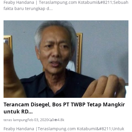
Feaby Handana | Teraslampung.com Kotabumi&#8211;Sebuah
fakta baru terungkap d...
Terancam Disegel, Bos PT TWBP Tetap Mangkir
untuk RD...
teras lampung
Feb 03, 2020
0
4.8k
Feaby Handana |Teraslampung.com Kotabumi&#8211;Untuk