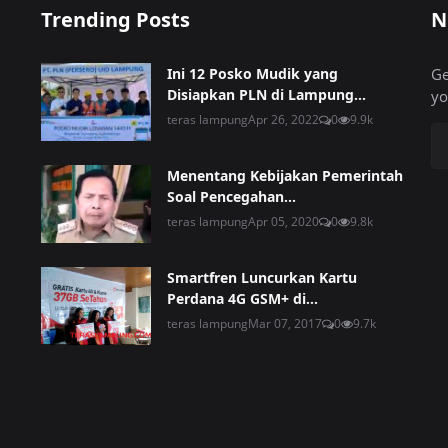
Trending Posts
N
Ini 12 Posko Mudik yang
Ge
Disiapkan PLN di Lampung...
yo
teras lampung
Apr 26, 2022
0
9.9k
Menentang Kebijakan Pemerintah
Soal Pencegahan...
teras lampung
Apr 05, 2020
0
9.8k
Smartfren Luncurkan Kartu
Perdana 4G GSM+ di...
teras lampung
Mar 07, 2017
0
9.7k