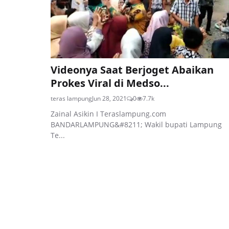
Videonya Saat Berjoget Abaikan
Prokes Viral di Medso...
teras lampung
Jun 28, 2021
0
7.7k
Zainal Asikin I Teraslampung.com
BANDARLAMPUNG&#8211; Wakil bupati Lampung
Te...