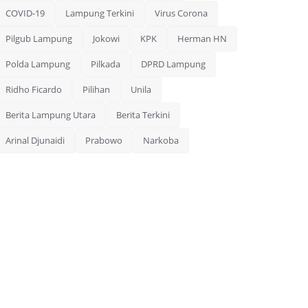
COVID-19
Lampung Terkini
Virus Corona
Pilgub Lampung
Jokowi
KPK
Herman HN
Polda Lampung
Pilkada
DPRD Lampung
Ridho Ficardo
Pilihan
Unila
Berita Lampung Utara
Berita Terkini
Arinal Djunaidi
Prabowo
Narkoba