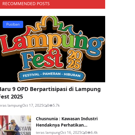
RECOMMENDED POSTS
Pusiban
Baru 9 OPD Berpartisipasi di Lampung
Fest 2025
eras lampung
Oct 17, 2025
0
5.7k
Chusnunia : Kawasan Industri
Hendaknya Perhatikan...
teras lampung
Oct 16, 2025
0
6.4k