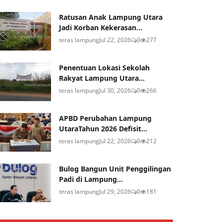
Ratusan Anak Lampung Utara
Jadi Korban Kekerasan...
teras lampung
Jul 22, 2026
0
277
Penentuan Lokasi Sekolah
Rakyat Lampung Utara...
teras lampung
Jul 30, 2026
0
266
APBD Perubahan Lampung
UtaraTahun 2026 Defisit...
teras lampung
Jul 22, 2026
0
212
Bulog Bangun Unit Penggilingan
Padi di Lampung...
teras lampung
Jul 29, 2026
0
181