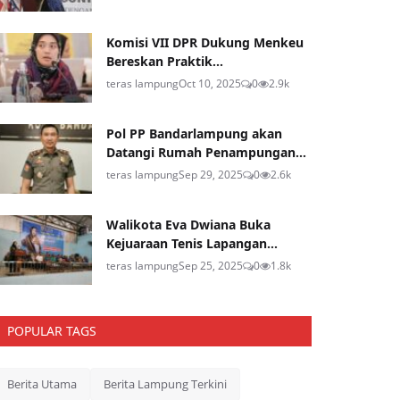
Komisi VII DPR Dukung Menkeu
Bereskan Praktik...
teras lampung
Oct 10, 2025
0
2.9k
Pol PP Bandarlampung akan
Datangi Rumah Penampungan...
teras lampung
Sep 29, 2025
0
2.6k
Walikota Eva Dwiana Buka
Kejuaraan Tenis Lapangan...
teras lampung
Sep 25, 2025
0
1.8k
POPULAR TAGS
Berita Utama
Berita Lampung Terkini