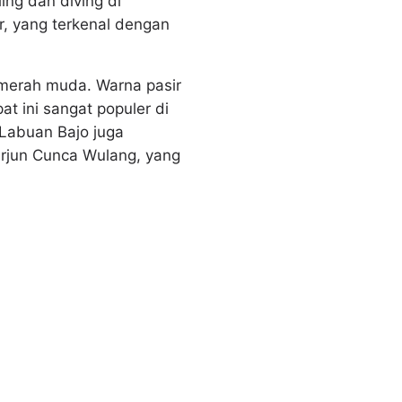
ing dan diving di
r, yang terkenal dengan
a merah muda. Warna pasir
t ini sangat populer di
 Labuan Bajo juga
Terjun Cunca Wulang, yang