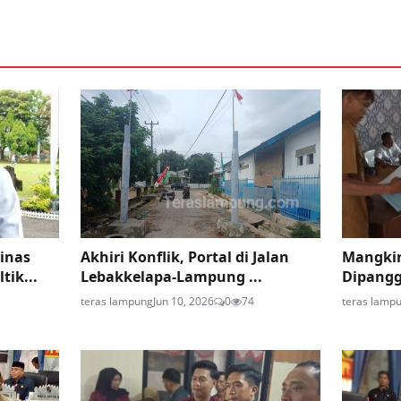
inas
Akhiri Konflik, Portal di Jalan
Mangkir
ik...
Lebakkelapa-Lampung ...
Dipangg
teras lampung
Jun 10, 2026
0
74
teras lamp