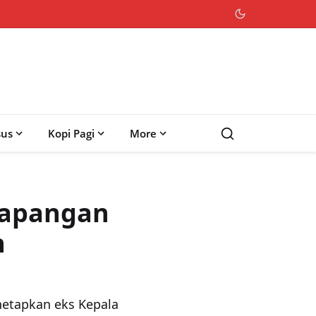
sus
Kopi Pagi
More
Lapangan
n
etapkan eks Kepala