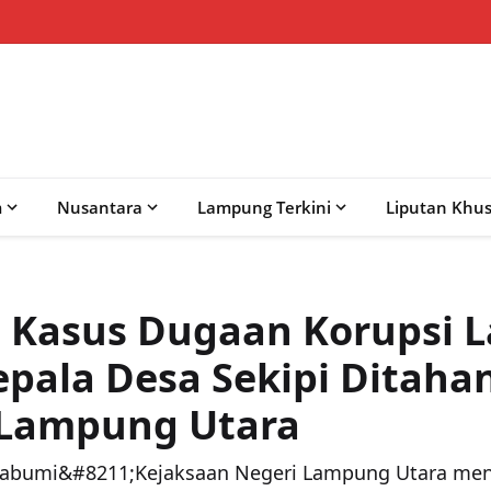
m
Nusantara
Lampung Terkini
Liputan Khu
 Kasus Dugaan Korupsi 
epala Desa Sekipi Ditaha
 Lampung Utara
abumi&#8211;Kejaksaan Negeri Lampung Utara men