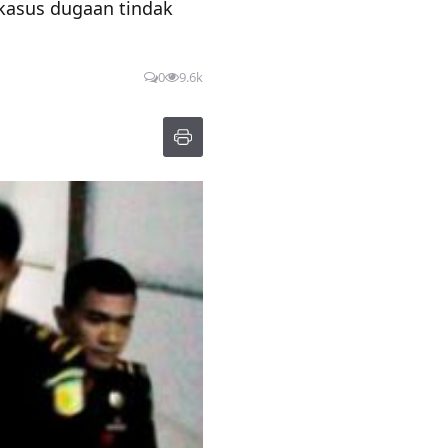
 kasus dugaan tindak
0
9.6k