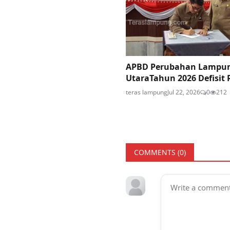
APBD Perubahan Lampu
UtaraTahun 2026 Defisit R
teras lampung
Jul 22, 2026
0
212
COMMENTS (
0
)