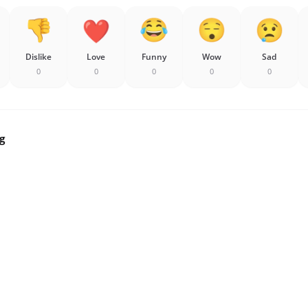
Dislike
Love
Funny
Wow
Sad
0
0
0
0
0
g