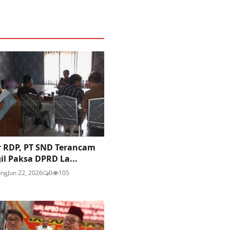
 RDP, PT SND Terancam
il Paksa DPRD La...
ung
Jun 22, 2026
0
105