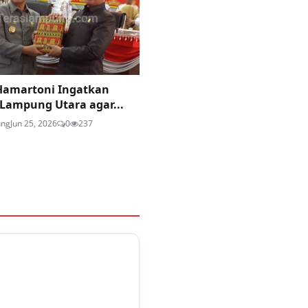
Hamartoni Ingatkan
 Lampung Utara agar...
ung
Jun 25, 2026
0
237