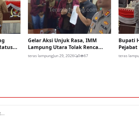
ng
Gelar Aksi Unjuk Rasa, IMM
Bupati 
atus...
Lampung Utara Tolak Renca...
Pejabat
teras lampung
Jun 29, 2026
0
67
teras lamp