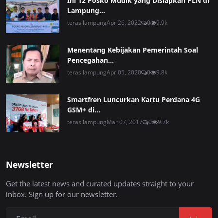
Ini 12 Posko Mudik yang Disiapkan PLN di
Lampung...
teras lampung
Apr 26, 2022
0
9.9k
Menentang Kebijakan Pemerintah Soal
Pencegahan...
teras lampung
Apr 05, 2020
0
9.8k
Smartfren Luncurkan Kartu Perdana 4G
GSM+ di...
teras lampung
Mar 07, 2017
0
9.7k
Newsletter
Get the latest news and curated updates straight to your
inbox. Sign up for our newsletter.