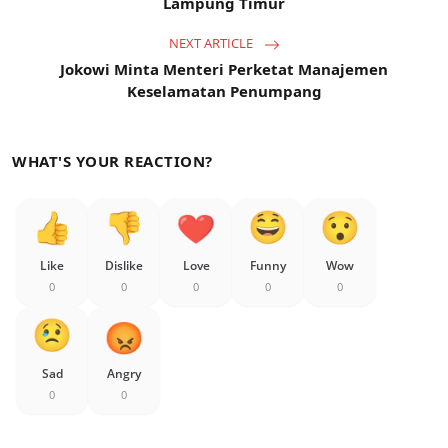
Lampung Timur
NEXT ARTICLE
Jokowi Minta Menteri Perketat Manajemen
Keselamatan Penumpang
WHAT'S YOUR REACTION?
Like
Dislike
Love
Funny
Wow
0
0
0
0
0
Sad
Angry
0
0