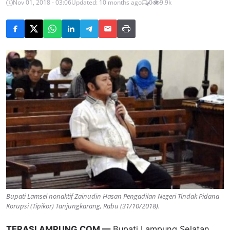
Nov 01, 2018 - 03:06
Updated: 10 months ago
0
9.9k
Bupati Lamsel nonaktif Zainudin Hasan Pengadilan Negeri Tindak Pidana
Korupsi (Tipikor) Tanjungkarang, Rabu (31/10/2018).
TERASLAMPUNG.COM —
Bupati Lampung Selatan