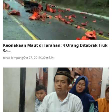
Kecelakaan Maut di Tarahan: 4 Orang Ditabrak Truk
Sa...
teras lampung
Oct 27, 2019
0
5.9k