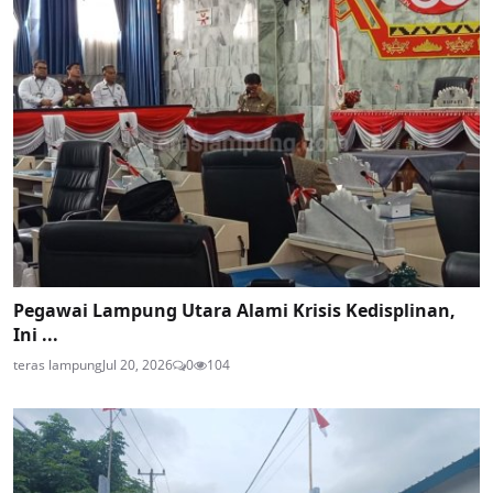
Pegawai Lampung Utara Alami Krisis Kedisplinan,
Ini ...
teras lampung
Jul 20, 2026
0
104