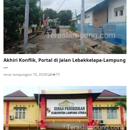
Akhiri Konflik, Portal di Jalan Lebakkelapa-Lampung
...
teras lampung
Jun 10, 2026
0
75