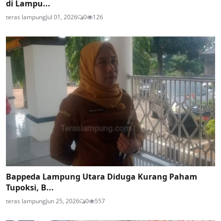
di Lampu...
teras lampung
Jul 01, 2026
0
126
Bappeda Lampung Utara Diduga Kurang Paham
Tupoksi, B...
teras lampung
Jun 25, 2026
0
557