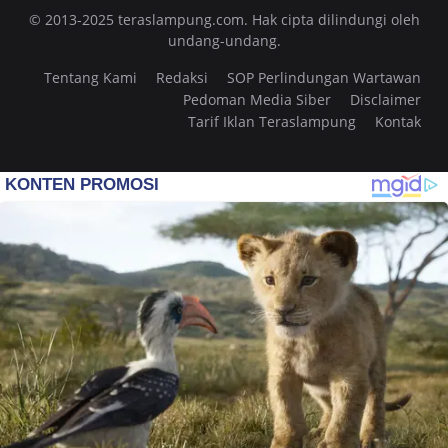
© 2013-2025 teraslampung.com. Hak cipta dilindungi oleh
undang-undang.
Tentang Kami
Redaksi
SOP Perlindungan Wartawan
Pedoman Media Siber
Disclaimer
Tarif Iklan Teraslampung
Kontak