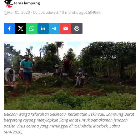
teras lampung
Apr 05, 2020 - 00:55
Updated: 10 months ago
0
8k
Belasan warga Kelurahan Sekincau, Kecamatan Sekincau, Lampung Barat
bergotong royong menyiapkan liang lahat untuk pemakaman jenazah
pasien virus corona yang meninggal di RSU Abdul Moeloek, Sabtu
(4/4/2020).