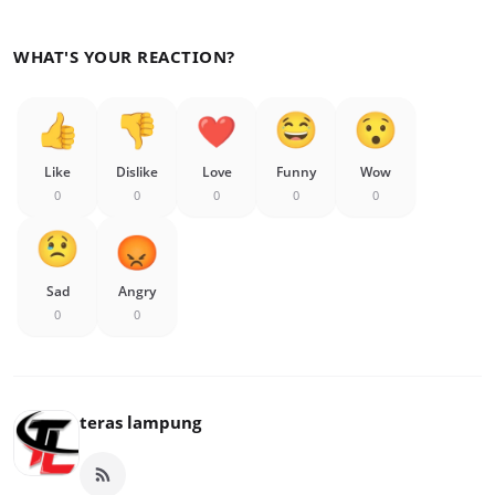
WHAT'S YOUR REACTION?
Like
Dislike
Love
Funny
Wow
0
0
0
0
0
Sad
Angry
0
0
teras lampung