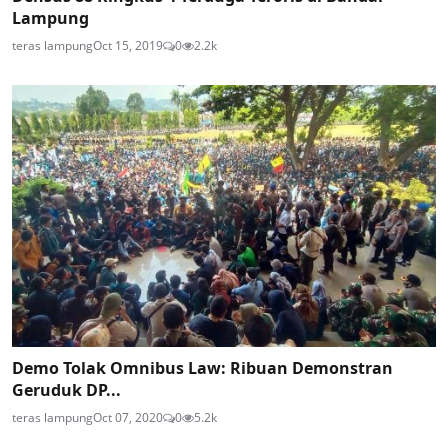
Lampung
teras lampung
Oct 15, 2019
0
2.2k
Demo Tolak Omnibus Law: Ribuan Demonstran
Geruduk DP...
teras lampung
Oct 07, 2020
0
5.2k