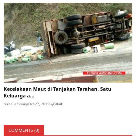
Kecelakaan Maut di Tanjakan Tarahan, Satu
Keluarga a...
teras lampung
Oct 27, 2019
0
4k
COMMENTS (
0
)