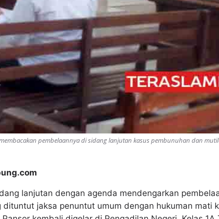
t membacakan pembelaannya di sidang lanjutan kasus pembunuhan dan mutila
mpung.com
dang lanjutan dengan agenda mendengarkan pembelaan
g dituntut jaksa penuntut umum dengan hukuman mati k
ansor kembali digelar di Pengadilan Negeri, Kelas 1A