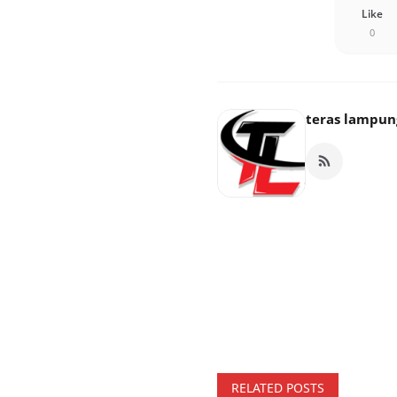
Like
0
teras lampun
RELATED POSTS