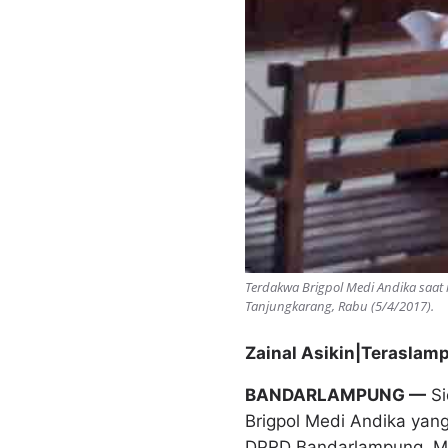
Terdakwa Brigpol Medi Andika saa
Tanjungkarang, Rabu (5/4/2017).
Zainal Asikin|Terasla
BANDARLAMPUNG —
Si
Brigpol Medi Andika yan
DPRD Bandarlampung, M P