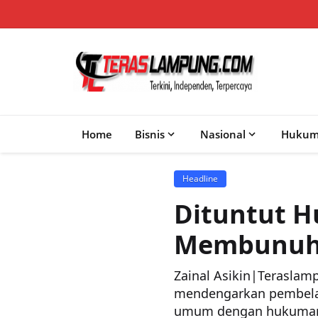
Home
Bisnis
Nasional
Huku
Headline
Dituntut H
Membunuh 
Zainal Asikin|Terasl
mendengarkan pembelaan
umum dengan hukuman m