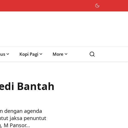
sus
Kopi Pagi
More
edi Bantah
an dengan agenda
tut jaksa penuntut
M Pansor...