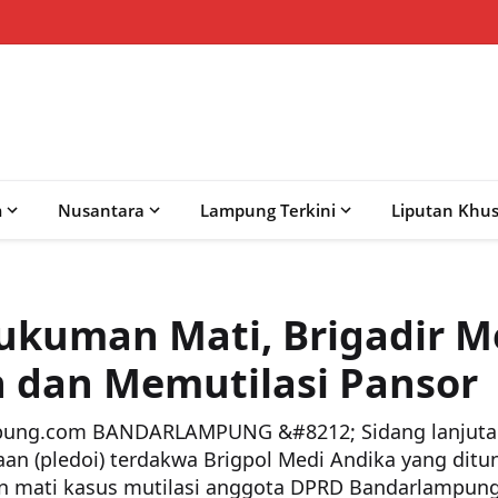
m
Nusantara
Lampung Terkini
Liputan Khu
ukuman Mati, Brigadir M
dan Memutilasi Pansor
ampung.com BANDARLAMPUNG &#8212; Sidang lanjut
 (pledoi) terdakwa Brigpol Medi Andika yang ditun
ati kasus mutilasi anggota DPRD Bandarlampung, 