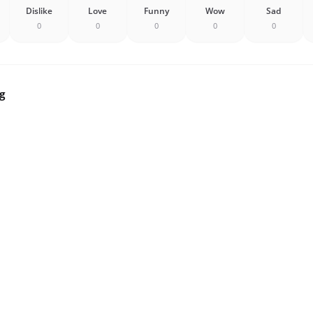
Dislike
Love
Funny
Wow
Sad
0
0
0
0
0
g